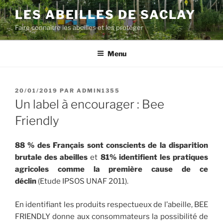
Aller
LES ABEILLES DE SACLAY
au
Faire connaître les abeilles et les protéger
contenu
principal
Menu
PUBLIÉ
20/01/2019
PAR
ADMIN1355
LE
Un label à encourager : Bee
Friendly
88 % des Français sont conscients de la disparition
brutale des abeilles
et
81% identifient les pratiques
agricoles comme la première cause de ce
déclin
(Etude IPSOS UNAF 2011).
En identifiant les produits respectueux de l’abeille, BEE
FRIENDLY donne aux consommateurs la possibilité de