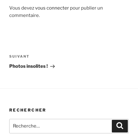
Vous devez
vous connecter
pour publier un
commentaire.
Navigation
de
Article
SUIVANT
l’article
suivant
Photos insolites !
RECHERCHER
Recherche
Recher
pour
: